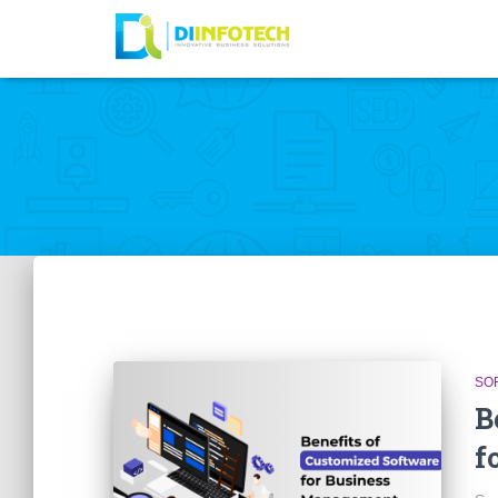
SO
B
f